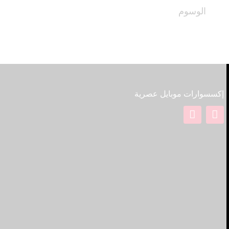
الوسوم
بوروفون
إكسسوارات موبايل عصرية
QUICK LINKS
الصفحة الرئيسة
من نحن
المتجر
Blog