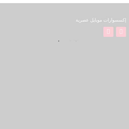
بوروفون
إكسسوارات موبايل عصرية
QUICK LINKS
الصفحة الرئيسة
من نحن
المتجر
Blog
POLICIES
Privacy Policy
Terms & Conditions
Refund Policy